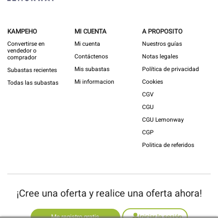
KAMPEHO
MI CUENTA
A PROPOSITO
Convertirse en
Mi cuenta
Nuestros guías
vendedor o
Contáctenos
Notas legales
comprador
Mis subastas
Política de privacidad
Subastas recientes
Mi informacion
Cookies
Todas las subastas
CGV
CGU
CGU Lemonway
CGP
Politica de referidos
¡Cree una oferta y realice una oferta ahora!
Me registro gratis
Iniciar la sesión