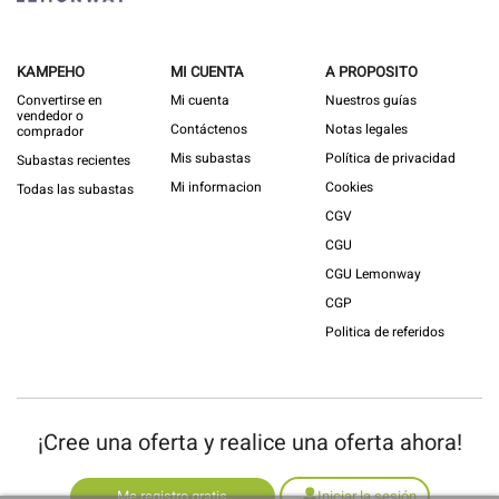
KAMPEHO
MI CUENTA
A PROPOSITO
Convertirse en
Mi cuenta
Nuestros guías
vendedor o
Contáctenos
Notas legales
comprador
Mis subastas
Política de privacidad
Subastas recientes
Mi informacion
Cookies
Todas las subastas
CGV
CGU
CGU Lemonway
CGP
Politica de referidos
¡Cree una oferta y realice una oferta ahora!
Me registro gratis
Iniciar la sesión