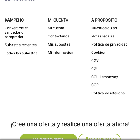
KAMPEHO
MI CUENTA
A PROPOSITO
Convertirse en
Mi cuenta
Nuestros guías
vendedor o
Contáctenos
Notas legales
comprador
Mis subastas
Política de privacidad
Subastas recientes
Mi informacion
Cookies
Todas las subastas
CGV
CGU
CGU Lemonway
CGP
Politica de referidos
¡Cree una oferta y realice una oferta ahora!
Me registro gratis
Iniciar la sesión