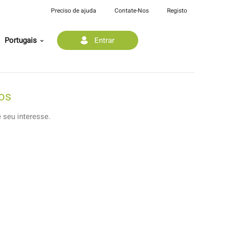
Preciso de ajuda
Contate-Nos
Registo
Portugais
Entrar
os
e seu interesse.