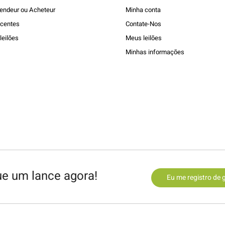
endeur ou Acheteur
Minha conta
ecentes
Contate-Nos
leilões
Meus leilões
Minhas informações
ue um lance agora!
Eu me registro de 