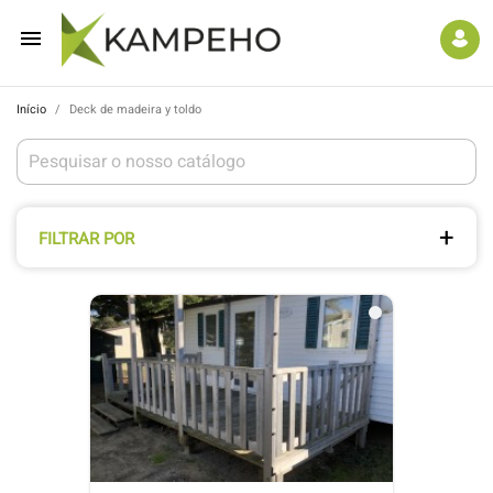

Início
Deck de madeira y toldo
FILTRAR POR