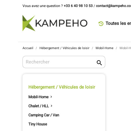
Vous avez une question ?
+33 6 40 98 10 53
/
contact@kampeho.c
Toutes les e
Accueil
Hébergement / Véhicules de loisir
Mobil-Home
Mobil-

Hébergement / Véhicules de loisir
Mobil-Home

Chalet / HLL

Camping Car / Van
Tiny House