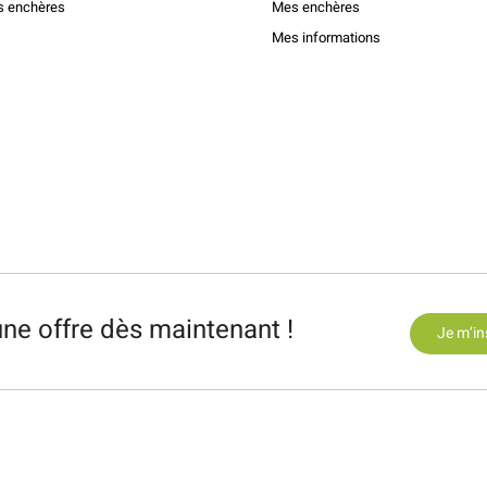
s enchères
Mes enchères
Mes informations
ne offre dès maintenant !
Je m’in