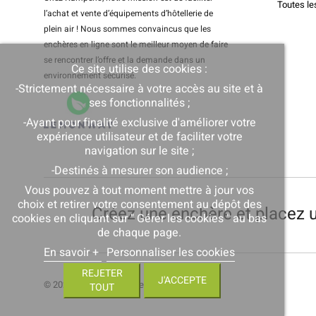
Toutes le
l’achat et vente d’équipements d’hôtellerie de
plein air ! Nous sommes convaincus que les
enchères en ligne sont le meilleur moyen de faire
se rencontrer l’offre et la demande dans un
Ce site utilise des cookies :
environnement sécurisé.
-Strictement nécessaire à votre accès au site et à
ses fonctionnalités ;
-Ayant pour finalité exclusive d'améliorer votre
expérience utilisateur et de faciliter votre
navigation sur le site ;
-Destinés à mesurer son audience ;
Vous pouvez à tout moment mettre à jour vos
choix et retirer votre consentement au dépôt des
Créez une enchère et placez u
cookies en cliquant sur " Gérer les cookies " au bas
de chaque page.
En savoir +
Personnaliser les cookies
REJETER
J'ACCEPTE
© 2021 • Tous droits reservés •
Kampeho
TOUT