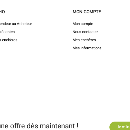
HO
MON COMPTE
endeur ou Acheteur
Mon compte
 récentes
Nous contacter
s enchères
Mes enchères
Mes informations
ne offre dès maintenant !
Je m’in