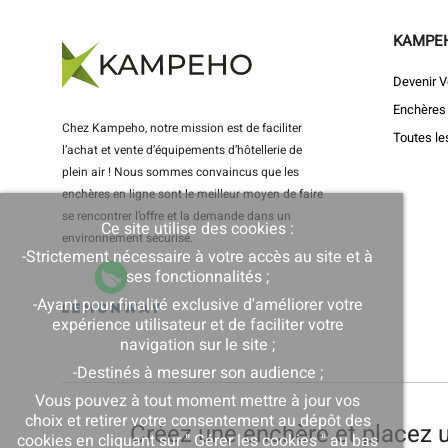
KAMPE
Devenir V
Enchères
Chez Kampeho, notre mission est de faciliter
Toutes le
l’achat et vente d’équipements d’hôtellerie de
plein air ! Nous sommes convaincus que les
enchères en ligne sont le meilleur moyen de faire
se rencontrer l’offre et la demande dans un
Ce site utilise des cookies :
environnement sécurisé.
-Strictement nécessaire à votre accès au site et à
ses fonctionnalités ;
-Ayant pour finalité exclusive d'améliorer votre
expérience utilisateur et de faciliter votre
navigation sur le site ;
-Destinés à mesurer son audience ;
Vous pouvez à tout moment mettre à jour vos
choix et retirer votre consentement au dépôt des
Créez une enchère et placez u
cookies en cliquant sur " Gérer les cookies " au bas